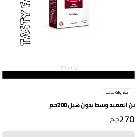
1
/
1
مشروبات ساخنه
بن العميد وسط بدون هيل 200جم
270
ج.م