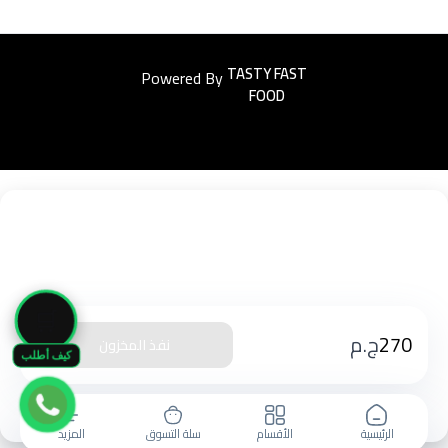
Powered By
Easyorders
🛒
270
ج.م
نفذ المخزون
كيف أطلب
الرئيسية
الأقسام
سلة التسوق
المزيد