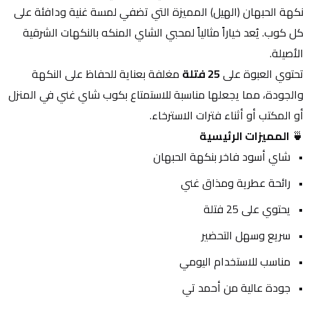
نكهة الحبهان (الهيل) المميزة التي تضفي لمسة غنية ودافئة على 
كل كوب. يُعد خياراً مثالياً لمحبي الشاي المنكه بالنكهات الشرقية 
الأصيلة.
تحتوي العبوة على 
25 فتلة
 مغلفة بعناية للحفاظ على النكهة 
والجودة، مما يجعلها مناسبة للاستمتاع بكوب شاي غني في المنزل 
أو المكتب أو أثناء فترات الاسترخاء.
🍵 
المميزات الرئيسية
شاي أسود فاخر بنكهة الحبهان
رائحة عطرية ومذاق غني
يحتوي على 25 فتلة
سريع وسهل التحضير
مناسب للاستخدام اليومي
جودة عالية من أحمد تي