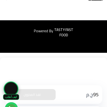
Powered By
Easyorders
🛒
95
ج.م
نفذ المخزون
كيف أطلب