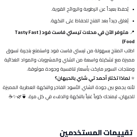
يُحفظ بعيداً عن الرطوبة والروائح القوية.
يُغلق جيداً بعد الفتح للحفاظ على النكهة.
📍 
متوفر الآن في محلات تيستي فاست فود (Tasty Fast 
Food)
اطلب المنتج بسهولة من تيستي فاست فود واستمتع بتجربة تسوق 
مميزة مع تشكيلة واسعة من الشاي والمشروبات والمواد الغذائية 
ومنتجات السوبر ماركت بأسعار تنافسية وجودة موثوقة.
⭐ 
لماذا تختار أحمد تي شاي بالحبهان؟
لأنه يجمع بين جودة الشاي الأسود الفاخر والنكهة العطرية المميزة 
للحبهان، ليمنحك كوباً غنياً بالنكهة والدفء في كل مرة. 🍵🌿✨☕
تقييمات المستخدمين