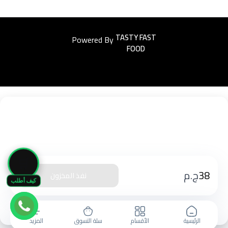
Powered By
Easyorders
🛒
38
ج.م
نفذ المخزون
كيف أطلب
الرئيسية
الأقسام
سلة التسوق
المزيد