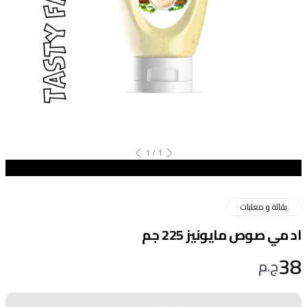
1
/
1
بقالة و معلبات
اد مي صوص مايونيز 225 جم
38
ج.م