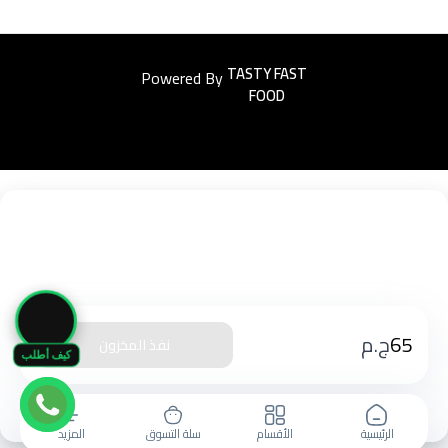
Powered By
Easyorders
🛒
65
ج.م
نفذ المخزون
كيف أطلب
الرئيسية
الأقسام
سلة التسوق
المزيد