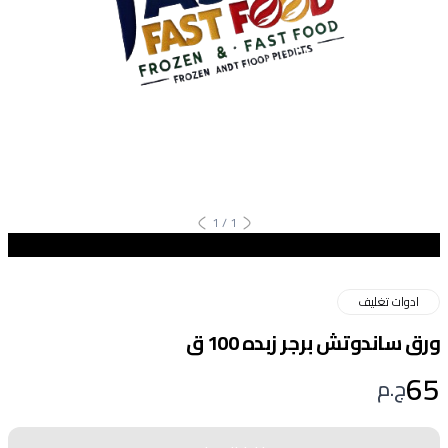
1
/
1
ادوات تغليف
ورق ساندوتش برجر زبده 100 ق
65
ج.م